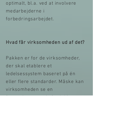
optimalt, bl.a. ved at involvere
medarbejderne i
forbedringsarbejdet.
Hvad får virksomheden ud af det?
Pakken er for de virksomheder,
der skal etablere et
ledelsessystem baseret på én
eller flere standarder. Måske kan
virksomheden se en
forretningsmæssig fordel i at
etablere et ledelsessystem. Eller
måske er virksomheden underlagt
krav om et certificeret
ledelsessystem, for at få deres