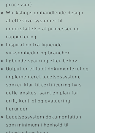
processer)
Workshops omhandlende design
af effektive systemer til
understøttelse af processer og
rapportering
Inspiration fra lignende
virksomheder og brancher
Løbende sparring efter behov
Output er et fuldt dokumenteret og
implementeret ledelsessystem,
som er klar til certificering hvis
dette ønskes, samt en plan for
drift, kontrol og evaluering,
herunder
Ledelsessystem dokumentation,
som minimum i henhold til