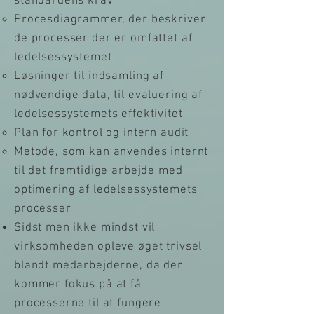
standardens krav
Procesdiagrammer, der beskriver
de processer der er omfattet af
ledelsessystemet
Løsninger til indsamling af
nødvendige data, til evaluering af
ledelsessystemets effektivitet
Plan for kontrol og intern audit
Metode, som kan anvendes internt
til det fremtidige arbejde med
optimering af ledelsessystemets
processer
Sidst men ikke mindst vil
virksomheden opleve øget trivsel
blandt medarbejderne, da der
kommer fokus på at få
processerne til at fungere