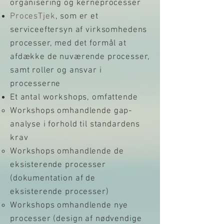
organisering og kerneprocesser
ProcesTjek
, som er et
serviceeftersyn af virksomhedens
processer, med det formål at
afdække de nuværende processer,
samt roller og ansvar i
processerne
Et antal workshops, omfattende
Workshops omhandlende gap-
analyse i forhold til standardens
krav
Workshops omhandlende de
eksisterende processer
(dokumentation af de
eksisterende processer)
Workshops omhandlende nye
processer (design af nødvendige